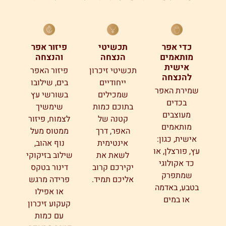
כדי אפר
תכשיטי
פיזור אפר
מותאמים
הנצחה
והנצחה
אישית
תכשיטי זיכרון
פיזור האפר
להנצחה
ייחודיים
בים, שילובו
שמירת האפר
שמכילים
בשורשי עץ
בכדים
בתוכם כמות
שימשיך
מעוצבים
קטנה של
לצמוח, פיזור
מותאמים
האפר, דרך
ממטוס מעל
אישית, כגון:
אינטימית
נוף אהוב,
עץ, פורצלן, או
לשאת את
שילוב בזיקוקי
כד אקולוגי
יקירכם קרוב
דינור בטקס
שמתפרק
אליכם תמיד.
פרידה מרגש
בטבע, באדמה
או אפילו
או במים
קעקוע זיכרון
עם כמות