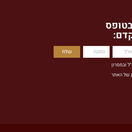
בטופס
קדם:
שלח
"ל ובמסרון
של האתר